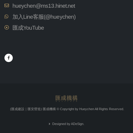
hueychen@ms13.hinet.net
加入Line客服(@hueychen)
匯成YouTube
(匯成建設｜匯安營造) 匯成機構
© Copyright by Hueychen All Rights Reserved.
Designed by ADeSign.