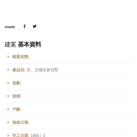
SHARE
建案
基本資料
建案狀態:
產品別:
四、五樓住家別墅
規劃:
規模:
戶數:
預推日期:
完工日期:
1995 / 3