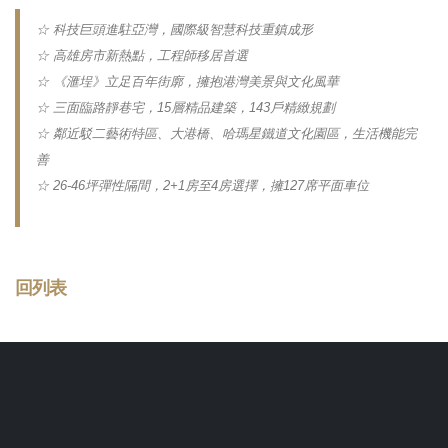
☆ 科技巨頭進駐亞灣，國際級智慧科技重鎮成形
☆ 高雄房市新熱點，工程師移居首選
☆ 《滙埕》立足百年街廓，擁抱港灣美景與文化風華
☆ 三面臨路靜巷宅，15層精品建築，143戶精緻規劃
☆ 鄰近駁二藝術特區、大港橋、哈瑪星鐵道文化園區，生活機能完
善
☆ 26-46坪彈性隔間，2+1房至4房選擇，擁127席平面車位
回列表