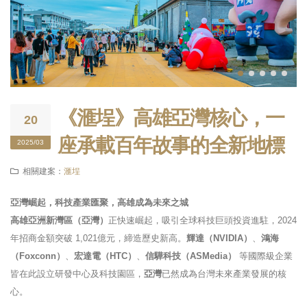
《滙埕》高雄亞灣核心，一
20
座承載百年故事的全新地標
2025/03
相關建案：
滙埕
亞灣崛起，科技產業匯聚，高雄成為未來之城
高雄亞洲新灣區（亞灣）
正快速崛起，吸引全球科技巨頭投資進駐，2024
年招商金額突破 1,021億元，締造歷史新高。
輝達（NVIDIA）
、
鴻海
（Foxconn）
、
宏達電（HTC）
、
信驊科技（ASMedia）
等國際級企業
皆在此設立研發中心及科技園區，
亞灣
已然成為台灣未來產業發展的核
心。