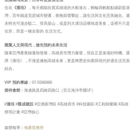
住在
《滙埕》
，每天都能欣賞高雄港的大船進出，郵輪與帆船點綴蔚藍港
灣，百年鐵道見證城市變遷，夜晚鼓聲響起，讓生活與文化完美融合。週
末時光可漫步駁二、登高柴山，或是到大溝頂品嚐地道美食，這裡不只是
住所，而是一種全新的 生活方式。
匯聚人文與現代，搶先預約未來生活
隨著亞灣產業鏈蓬勃發展，高雄房市潛力爆發，現在正是進場好時機。選
擇《滙埕》，不僅是擁抱高雄未來，更是將歷史街廓與現代舒適生活完美
結合。
VIP 預約專線
：07-5586886
接待會館
：海邊路及四維四路口（百立海洋帝國1F）
#
滙埕
#
匯成建設
#亞洲新灣區 #高雄房市 #科技園區 #工程師樂園 #高雄
燈塔計畫 #亞灣核心
媒體報導：
地產世務所