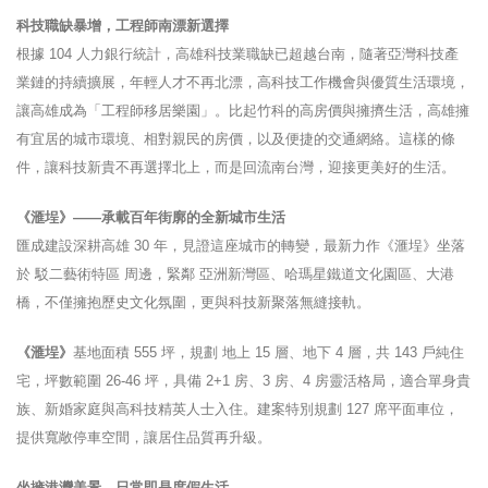
科技職缺暴增，工程師南漂新選擇
根據 104 人力銀行統計，高雄科技業職缺已超越台南，隨著亞灣科技產
業鏈的持續擴展，年輕人才不再北漂，高科技工作機會與優質生活環境，
讓高雄成為「工程師移居樂園」。比起竹科的高房價與擁擠生活，高雄擁
有宜居的城市環境、相對親民的房價，以及便捷的交通網絡。這樣的條
件，讓科技新貴不再選擇北上，而是回流南台灣，迎接更美好的生活。
《滙埕》——承載百年街廓的全新城市生活
匯成建設深耕高雄 30 年，見證這座城市的轉變，最新力作《滙埕》坐落
於 駁二藝術特區 周邊，緊鄰 亞洲新灣區、哈瑪星鐵道文化園區、大港
橋，不僅擁抱歷史文化氛圍，更與科技新聚落無縫接軌。
《滙埕》
基地面積 555 坪，規劃 地上 15 層、地下 4 層，共 143 戶純住
宅，坪數範圍 26-46 坪，具備 2+1 房、3 房、4 房靈活格局，適合單身貴
族、新婚家庭與高科技精英人士入住。建案特別規劃 127 席平面車位，
提供寬敞停車空間，讓居住品質再升級。
坐擁港灣美景，日常即是度假生活