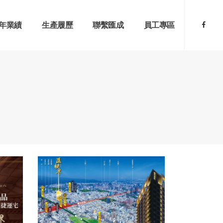
年業績
生產履歷
聯繫匯成
員工專區