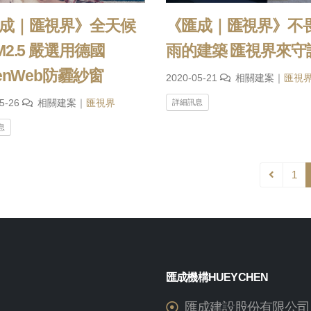
成｜匯視界》全天候
《匯成｜匯視界》不
M2.5 嚴選用德國
雨的建築 匯視界來守
eenWeb防霾紗窗
2020-05-21
相關建案｜
匯視
05-26
相關建案｜
匯視界
詳細訊息
息
1
匯成機構HUEYCHEN
匯成建設股份有限公司