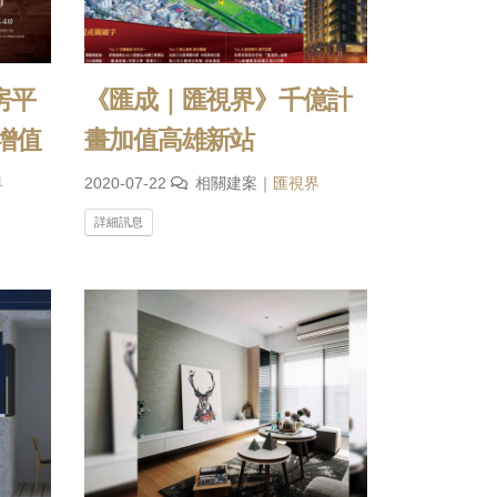
房平
《匯成｜匯視界》千億計
增值
畫加值高雄新站
界
2020-07-22
相關建案｜
匯視界
詳細訊息