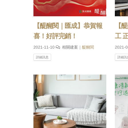
【醍醐閱｜匯成】恭賀報
【醍
喜！好評完銷！
工 
2021-11-10
相關建案｜
醍醐閱
2021-
詳細訊息
詳細訊