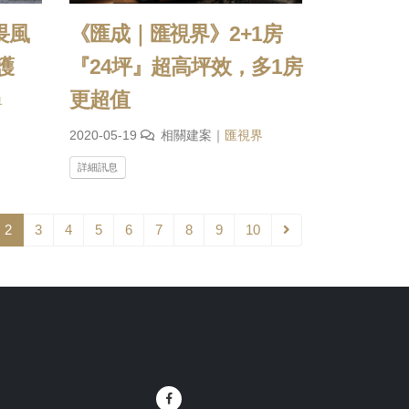
畏風
《匯成｜匯視界》2+1房
護
『24坪』超高坪效，多1房
更超值
界
2020-05-19
相關建案｜
匯視界
詳細訊息
2
3
4
5
6
7
8
9
10