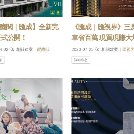
醐閱｜匯成】全新完
《匯成｜匯視界》三
正式公開！
車省百萬 現買現賺大
04-02
相關建案｜
醍醐閱
2020-07-23
相關建案｜
匯視
息
詳細訊息